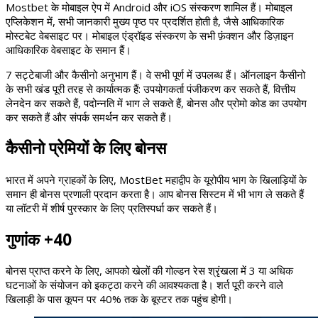
Mostbet के मोबाइल ऐप में Android और iOS संस्करण शामिल हैं। मोबाइल
एप्लिकेशन में, सभी जानकारी मुख्य पृष्ठ पर प्रदर्शित होती है, जैसे आधिकारिक
मोस्टबेट वेबसाइट पर। मोबाइल एंड्रॉइड संस्करण के सभी फ़ंक्शन और डिज़ाइन
आधिकारिक वेबसाइट के समान हैं।
7 सट्टेबाजी और कैसीनो अनुभाग हैं। वे सभी पूर्ण में उपलब्ध हैं। ऑनलाइन कैसीनो
के सभी खंड पूरी तरह से कार्यात्मक हैं: उपयोगकर्ता पंजीकरण कर सकते हैं, वित्तीय
लेनदेन कर सकते हैं, पदोन्नति में भाग ले सकते हैं, बोनस और प्रोमो कोड का उपयोग
कर सकते हैं और संपर्क समर्थन कर सकते हैं।
कैसीनो प्रेमियों के लिए बोनस
भारत में अपने ग्राहकों के लिए, MostBet महाद्वीप के यूरोपीय भाग के खिलाड़ियों के
समान ही बोनस प्रणाली प्रदान करता है। आप बोनस सिस्टम में भी भाग ले सकते हैं
या लॉटरी में शीर्ष पुरस्कार के लिए प्रतिस्पर्धा कर सकते हैं।
गुणांक +40
बोनस प्राप्त करने के लिए, आपको खेलों की गोल्डन रेस श्रृंखला में 3 या अधिक
घटनाओं के संयोजन को इकट्ठा करने की आवश्यकता है। शर्त पूरी करने वाले
खिलाड़ी के पास कूपन पर 40% तक के बूस्टर तक पहुंच होगी।