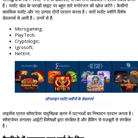
हैं। स्लॉट खेल के पारखी साइट पर बहुत सारे मनोरंजन की खोज करेंगे। कैसीनो
क्लासिक स्लॉट और नए उत्पाद दोनों प्रदान करता है। सभी स्लॉट मशीनें विशेष
डेवलपर्स से आती हैं। उनमें से हैं:
Microgaming;
PlayTech;
Cryptologic;
Igrosoft;
NetEnt.
ऑनलाइन स्लॉट मशीनों के डेवलपर्स
लाइसेंस प्राप्त सॉफ्टवेयर यादृच्छिक क्रम में घटनाओं का निष्पादन प्रदान करता है।
सॉफ्टवेयर लगातार आईटी विशेषज्ञों द्वारा संरक्षित है और हैकिंग से मज़बूती से संरक्षित
है।