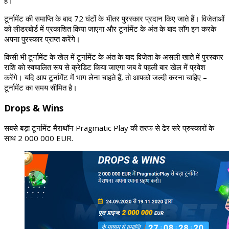
है।
टूर्नामेंट की समाप्ति के बाद 72 घंटों के भीतर पुरस्कार प्रदान किए जाते हैं। विजेताओं
को लीडरबोर्ड में प्रकाशित किया जाएगा और टूर्नामेंट के अंत के बाद लॉग इन करके
अपना पुरस्कार प्राप्त करेंगे।
किसी भी टूर्नामेंट के खेल में टूर्नामेंट के अंत के बाद विजेता के असली खाते में पुरस्कार
राशि को स्वचालित रूप से क्रेडिट किया जाएगा जब वे पहली बार खेल में प्रवेश
करेंगे। यदि आप टूर्नामेंट में भाग लेना चाहते हैं, तो आपको जल्दी करना चाहिए –
टूर्नामेंट का समय सीमित है।
Drops & Wins
सबसे बड़ा टूर्नामेंट मैराथॉन Pragmatic Play की तरफ से ढेर सरे प्रुस्कारों के
साथ 2 000 000 EUR.