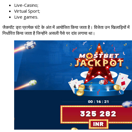
Live-Casino;
Virtual Sport;
Live games.
जैकपॉट ड्रा प्रत्येक घंटे के अंत में आयोजित किया जाता है। विजेता उन खिलाड़ियों में
निर्धारित किया जाता है जिन्होंने असली पैसे पर दांव लगाया था।