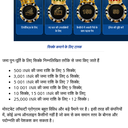
सिक्के कमाने के लिए टास्क
जमा पुनःपूर्ति के लिए सिक्के निम्नलिखित तरीके से जमा किए जाते हैं
500 INR की जमा राशि के लिए 5 सिक्के;
3,001 INR की जमा राशि के लिए 6 सिक्के;
5 001 INR की जमा राशि के लिए 7 सिक्के;
10 001 INR की जमा राशि के लिए 9 सिक्के;
10 सिक्के, 15 001 INR की जमा राशि के लिए;
25,000 INR की जमा राशि के लिए • 12 सिक्के।
मोस्टबेट लॉयल्टी प्रोग्राम बहुत विविध और बड़े पैमाने पर है। इसी तरह की कंपनियों
में, कोई अन्य ऑनलाइन कैसीनो नहीं है जो कम से कम समान स्तर के बोनस और
पदोन्नति की पेशकश कर सकता है।