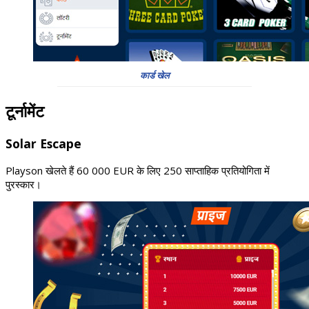
कार्ड खेल
टूर्नामेंट
Solar Escape
Playson खेलते हैं 60 000 EUR के लिए 250 साप्ताहिक प्रतियोगिता में
पुरस्कार।