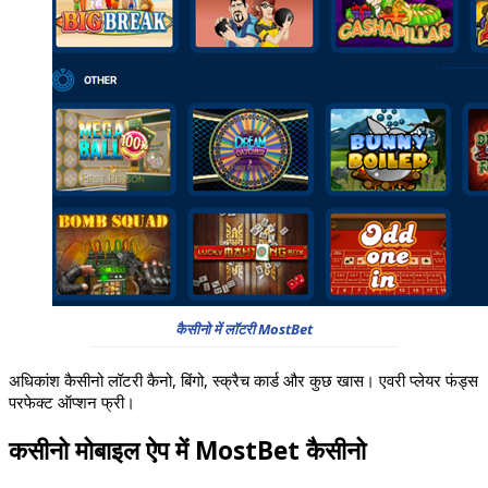
कैसीनो में लॉटरी MostBet
अधिकांश कैसीनो लॉटरी कैनो, बिंगो, स्क्रैच कार्ड और कुछ खास। एवरी प्लेयर फंड्स
परफेक्ट ऑप्शन फ्री।
कसीनो मोबाइल ऐप में MostBet कैसीनो