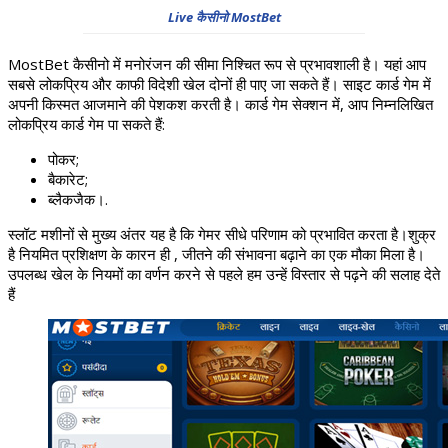
Live कैसीनो MostBet
MostBet कैसीनो में मनोरंजन की सीमा निश्चित रूप से प्रभावशाली है। यहां आप
सबसे लोकप्रिय और काफी विदेशी खेल दोनों ही पाए जा सकते हैं। साइट कार्ड गेम में
अपनी किस्मत आजमाने की पेशकश करती है। कार्ड गेम सेक्शन में, आप निम्नलिखित
लोकप्रिय कार्ड गेम पा सकते हैं:
पोकर;
बैकारेट;
ब्लैकजैक।.
स्लॉट मशीनों से मुख्य अंतर यह है कि गेमर सीधे परिणाम को प्रभावित करता है।शुक्र
है नियमित प्रशिक्षण के कारन ही , जीतने की संभावना बढ़ाने का एक मौका मिला है।
उपलब्ध खेल के नियमों का वर्णन करने से पहले हम उन्हें विस्तार से पढ़ने की सलाह देते
हैं